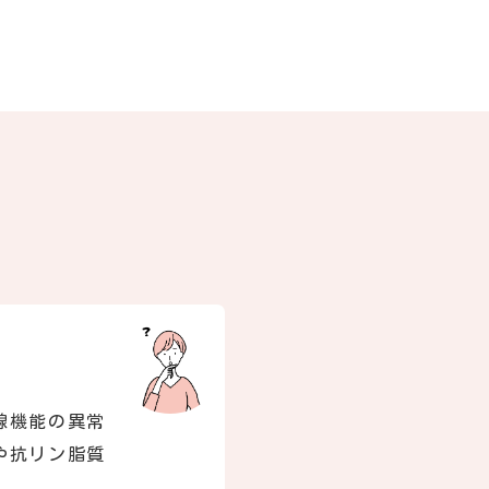
腺機能の異常
や抗リン脂質