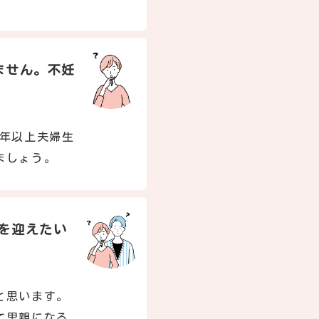
ません。不妊
1年以上夫婦生
ましょう。
を迎えたい
と思います。
て里親になる