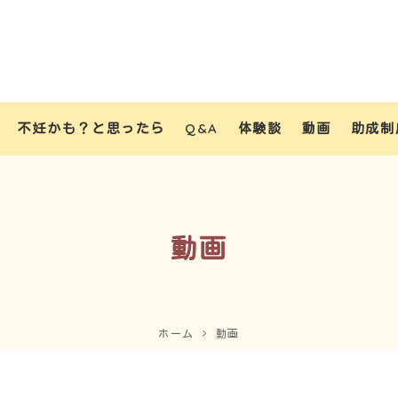
不妊かも？と思ったら
Q&A
体験談
動画
助成制
動画
ホーム
動画