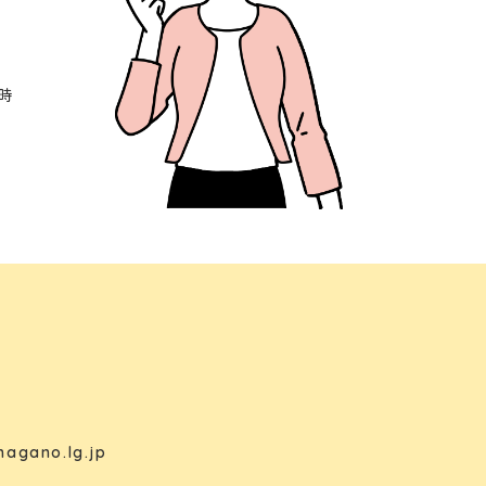
時
nagano.lg.jp