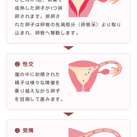
成熟した卵子が1つ排
卵されます。排卵さ
らんかんさい
れた卵子は卵管の先端部分（
卵管采
）より取り
込まれ、卵管へ移動します。
❷ 性交
膣の中に射精された
精子は様々な障壁を
乗り越えながら卵子
を目指して進みます。
❸ 受精