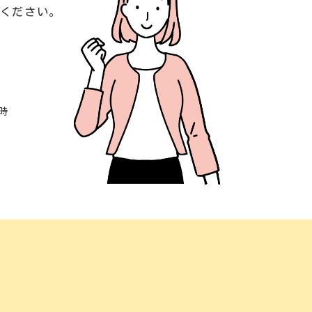
談ください。
時