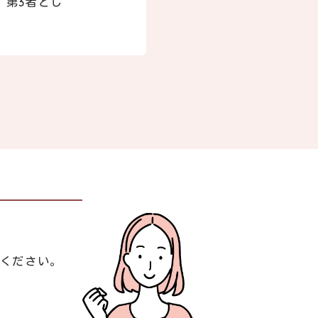
、第3者とし
談ください。