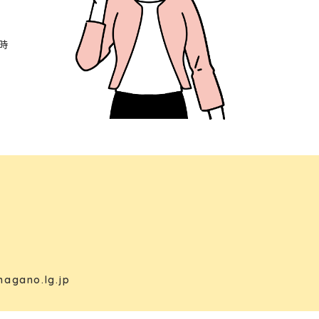
時
nagano.lg.jp