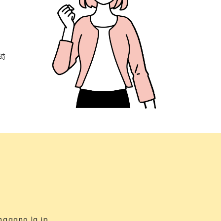
時
nagano.lg.jp