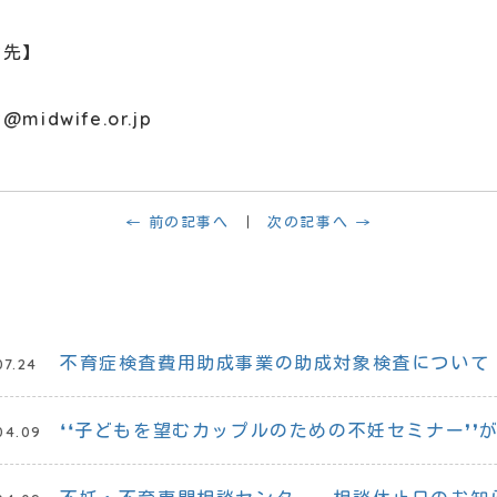
せ先】
midwife.or.jp
← 前の記事へ
次の記事へ →
不育症検査費用助成事業の助成対象検査について
07.24
❛❛子どもを望むカップルのための不妊セミナー❜❜
04.09