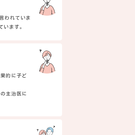
と言われていま
ています。
結果的に子ど
科の主治医に