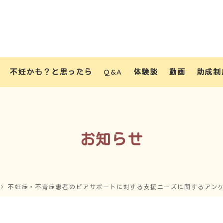
不妊かも？と思ったら
Q&A
体験談
動画
助成制
お知らせ
不妊症・不育症患者のピアサポートに対する支援ニーズに関するアン