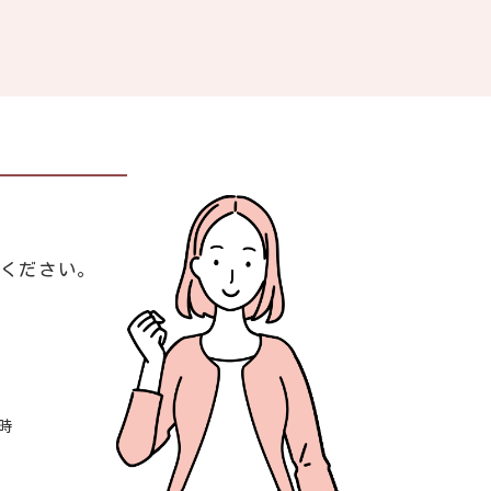
談ください。
時