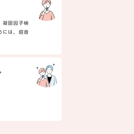
、凝固因子検
めには、超音
。
。