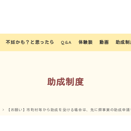
不妊かも？と思ったら
Q&A
体験談
動画
助成制
助成制度
【お願い】市町村等から助成を受ける場合は、先に県事業の助成申請